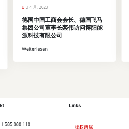
3 4 月, 2023
德国中国工商会会长、德国飞马
集团公司董事长栾伟访问博阳能
源科技有限公司
Weiterlesen
kt
Links
11 585 888 118
版权所属