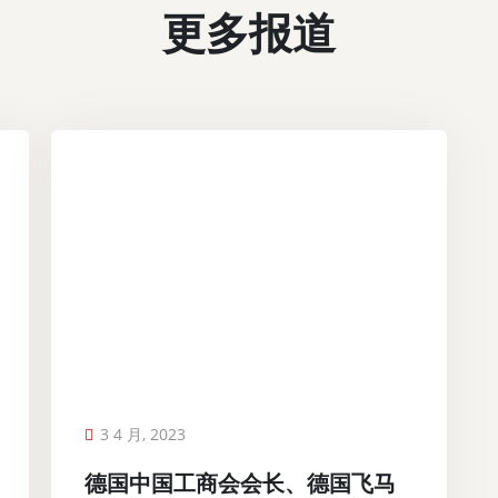
更多报道
3 4 月, 2023
德国中国工商会会长、德国飞马