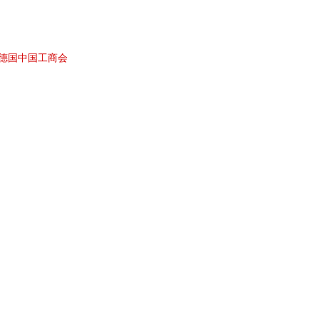
德国中国工商会