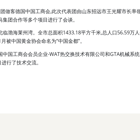
家代表团做客德国中国工商会,此次代表团由山东招远市王光耀市长
马集团合作等多个项目进行了会谈。
海莱州湾。全市总面积1433.18平方千米,总人口56.59万人(
年1月被中国黄金协会命名为“中国金都”。
国中国工商会会员企业-WAT热交换技术有限公司和GTA机械系
目进行了技术交流。