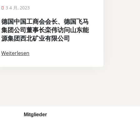
3 4 月, 2023
德国中国工商会会长、德国飞马
集团公司董事长栾伟访问山东能
源集团西北矿业有限公司
Weiterlesen
Mitglieder