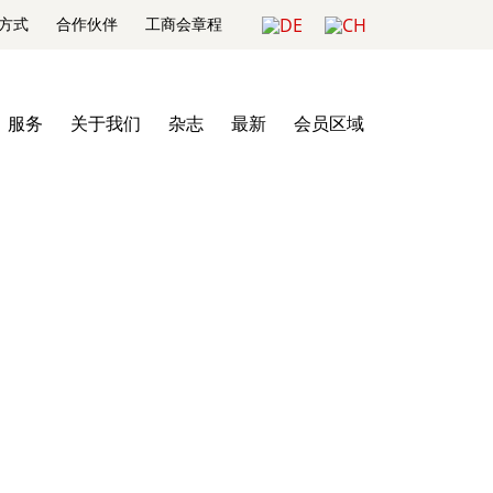
方式
合作伙伴
工商会章程
服务
关于我们
杂志
最新
会员区域
工商会