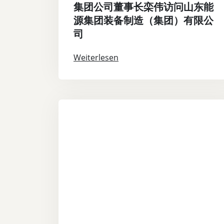
集团公司董事长栾伟访问山东能
源集团装备制造（集团）有限公
司
Weiterlesen