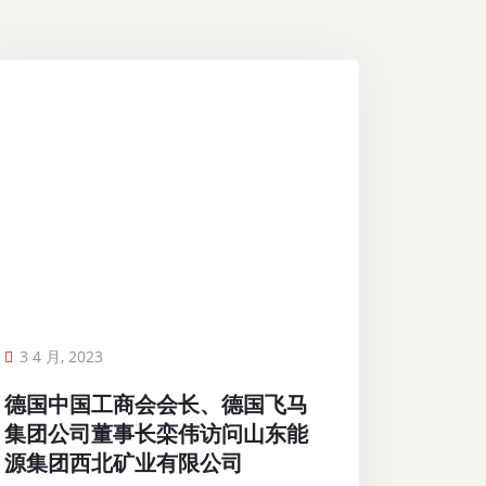
3 4 月, 2023
德国中国工商会会长、德国飞马
集团公司董事长栾伟访问山东能
源集团西北矿业有限公司