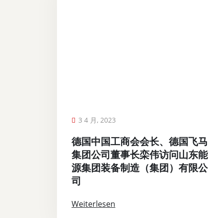
3 4 月, 2023
德国中国工商会会长、德国飞马
集团公司董事长栾伟访问山东能
源集团装备制造（集团）有限公
司
Weiterlesen