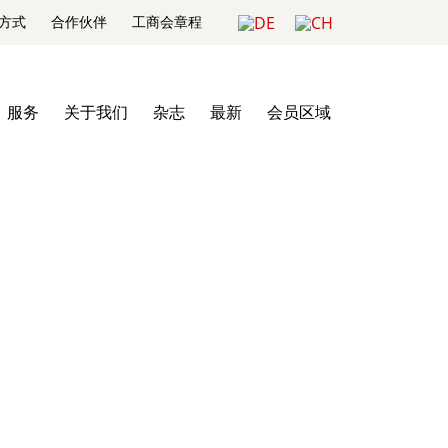
方式
合作伙伴
工商会章程
服务
关于我们
杂志
最新
会员区域
论坛2019”成