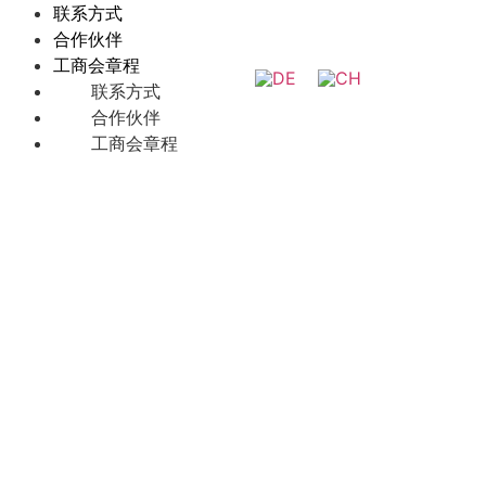
联系方式
合作伙伴
工商会章程
联系方式
合作伙伴
工商会章程