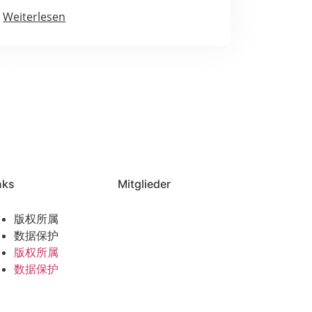
Weiterlesen
nks
Mitglieder
版权所属
数据保护
版权所属
数据保护