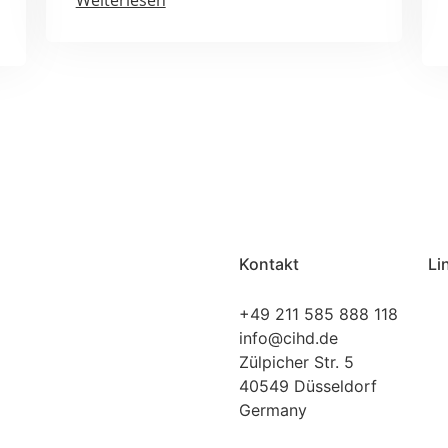
Kontakt
Li
+49 211 585 888 118
info@cihd.de
Zülpicher Str. 5
40549 Düsseldorf
Germany