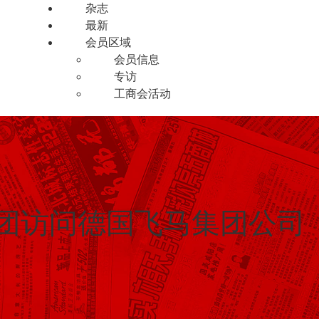
杂志
最新
会员区域
会员信息
专访
工商会活动
团访问德国飞马集团公司