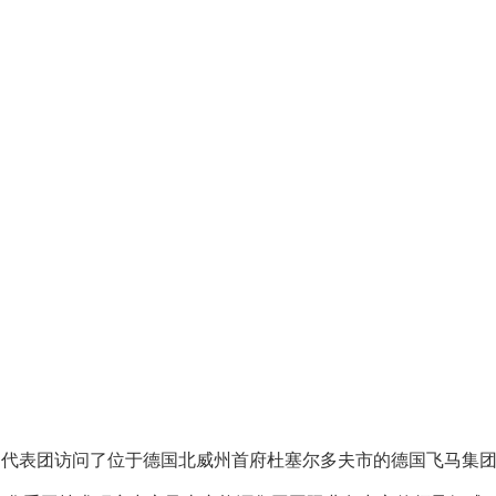
集团代表团访问了位于德国北威州首府杜塞尔多夫市的德国飞马集