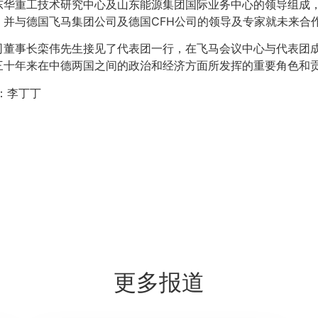
东华重工技术研究中心及山东能源集团国际业务中心的领导组成，
并与德国飞马集团公司及德国CFH公司的领导及专家就未来合
司董事长栾伟先生接见了代表团一行，在飞马会议中心与代表团
三十年来在中德两国之间的政治和经济方面所发挥的重要角色和
：李丁丁
更多报道