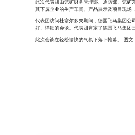
此次代表团由兖矿财务管理部、通防部、兖矿
其下属企业的生产车间、产品展示及项目现场，
代表团访问杜塞尔多夫期间，德国飞马集团公
好、详细的会谈。代表团肯定了德国飞马集团
此次会谈在轻松愉快的气氛下落下帷幕。 图文