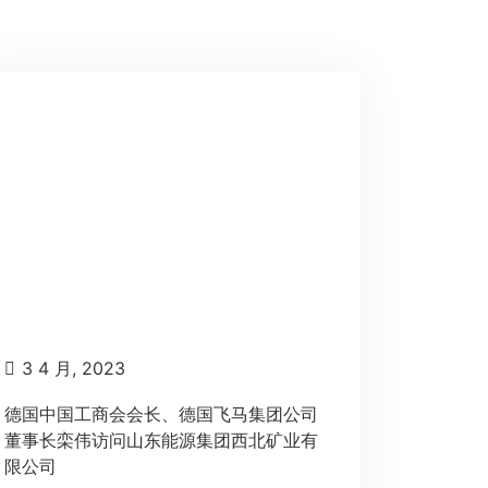
3 4 月, 2023
德国中国工商会会长、德国飞马集团公司
董事长栾伟访问山东能源集团西北矿业有
限公司