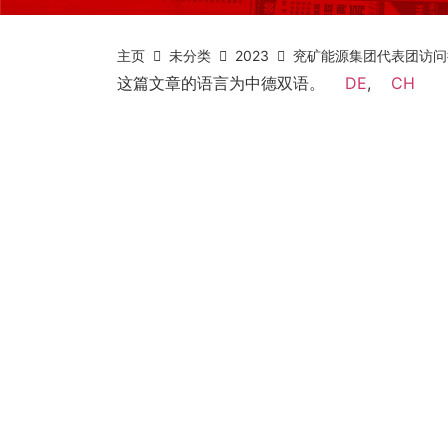
主页
未分类
2023
兖矿能源集团代表团访问
这篇文章的语言为中德双语。
DE
CH