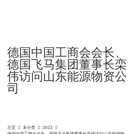
德国中国工商会会长、
德国飞马集团董事长栾
伟访问山东能源物资公
司
主页
未分类
2023
德国中国工商会会长、德国飞马集团董事长栾伟访问山东能源物