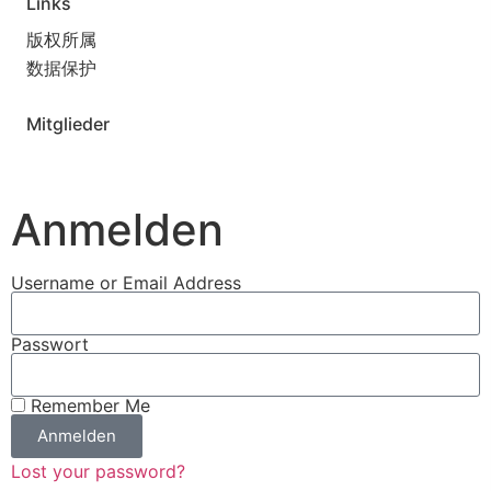
Links
版权所属
数据保护
Mitglieder
Anmelden
Username or Email Address
Passwort
Remember Me
Anmelden
Lost your password?