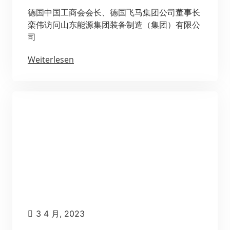
德国中国工商会会长、德国飞马集团公司董事长
栾伟访问山东能源集团装备制造（集团）有限公
司
Weiterlesen
3 4 月, 2023