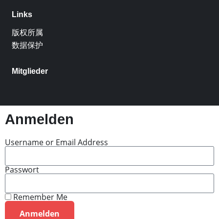
Links
版权所属
数据保护
Mitglieder
Anmelden
Username or Email Address
Passwort
Remember Me
Anmelden