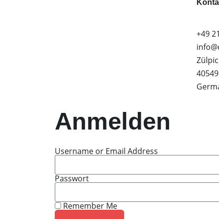
Konta
+49 2
info@
Zülpic
40549
Germ
Anmelden
Username or Email Address
Passwort
Remember Me