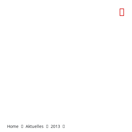
CIHD Stammtisch im
Februar 2013 bei Clifford
Chance
Home
Aktuelles
2013