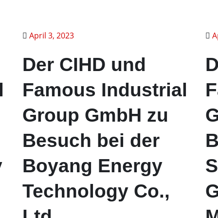
April 3, 2023
A
Der CIHD und
D
l
Famous Industrial
F
Group GmbH zu
G
Besuch bei der
B
y
Boyang Energy
S
Technology Co.,
G
Ltd.
M