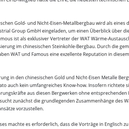
sischen Gold- und Nicht-Eisen-Metallbergbau wird als ein
strial Group GmbH eingeladen, um einen Überblick über di
amous ist als exklusiver Vertreter der WAT Wärme-Austausc
sierung im chinesischen Steinkohle-Bergbau. Durch die ge
aben WAT und Famous eine exzellente Reputation in diesem
erung in den chinesischen Gold und Nicht-Eisen Metalle Ber
ato auch kein umfangreiches Know-how. Insofern richtete si
hrungskräfte aus diesen Bergwerken ohne entsprechenden 
rsucht zunächst die grundlegenden Zusammenhänge des W
nsätze vorzustellen.
es machte es erforderlich, dass die Vorträge in Englisch z