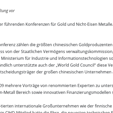
ltung vor
er führenden Konferenzen für Gold und Nicht-Eisen Metalle. 
onferenz zählen die größten chinesischen Goldproduzenten 
gress von der Staatlichen Vermögens verwaltungskommission
inisterium für Industrie und Informationstechnologien s
tändlich unterstützte auch der „World Gold Council“ diese 
ntscheidungsträger der großen chinesischen Unternehmen 
09 mehrere Vorträge von renommierten Experten zu unters
-Metall Bereich sowie innovativen Finanzierungsmodellen s
-tierten internationale Großunternehmen wie der finnisch
n CIHD-Mitglied hatte die Ehre, die neuesten technischen 