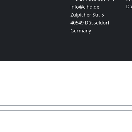
Da
info@cihd.de
Zülpicher Str. 5
40549 Düsseldorf
Germany