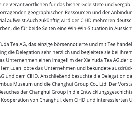
ine Verantwortlichen für das bisher Geleistete und vergab 
n hervorragenden geographischen Ressourcen und der Anbind
zial aufweist.Auch zukünftig wird der CIHD mehreren deut
ben, die für beide Seiten eine Win-Win-Situation in Aussicht 
Yuda Tea AG, das einzige börsennotierte und mit Tee hand
fing die Delegation sehr herzlich und begleitete sie bei ih
as Unternehmen einen Imagefilm der Xie Yuda Tea AG,der da
 Herr Luan lobte das Unternehmen und bekundete ausdrückli
G und dem CIHD. Anschließend besuchte die Delegation das
mbus Museum und die Changhui Group Co., Ltd. Der Vorstan
s Besuches der Changhui Group in die Entwicklungsgeschich
er Kooperation von Changhui, dem CIHD und interessierten 