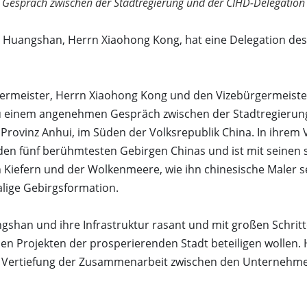
Gespräch zwischen der Stadtregierung und der CIHD-Delegation
t Huangshan, Herrn Xiaohong Kong, hat eine Delegation d
germeister, Herrn Xiaohong Kong und den Vizebürgermeist
zu einem angenehmen Gespräch zwischen der Stadtregierung
r Provinz Anhui, im Süden der Volksrepublik China. In ihrem
n fünf berühmtesten Gebirgen Chinas und ist mit seinen s
Kiefern und der Wolkenmeere, wie ihn chinesische Maler se
lige Gebirgsformation.
angshan und ihre Infrastruktur rasant und mit großen Schrit
llen Projekten der prosperierenden Stadt beteiligen wollen
 die Vertiefung der Zusammenarbeit zwischen den Unternehm