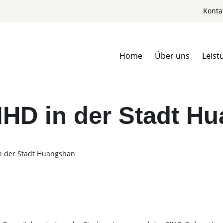
Konta
Home
Über uns
Leist
IHD in der Stadt H
n der Stadt Huangshan